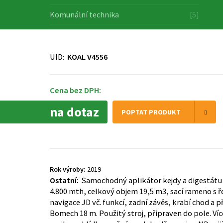
Komunální technika
[5]
UID:
KOAL V4556
Cena bez DPH:
na dotaz
POPTAT PRODUKT
Rok výroby:
2019
Ostatní:
Samochodný aplikátor kejdy a digestátu
4.800 mth, celkový objem 19,5 m3, sací rameno s ř
navigace JD vč. funkcí, zadní závěs, krabí chod a p
Bomech 18 m. Použitý stroj, připraven do pole. Více