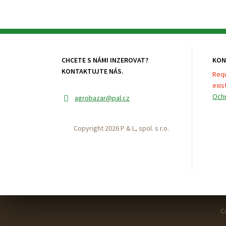
CHCETE S NÁMI INZEROVAT?
KON
KONTAKTUJTE NÁS.
Requ
exist
Ochr
agrobazar
@pal.cz
Copyright 2026 P & L, spol. s r.o.
C