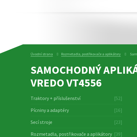
Úvodní strana
Rozmetadla, postřikovače a aplikátory
Samo
SAMOCHODNÝ APLIK
VREDO VT4556
Traktory + příslušenství
[52]
Pícniny a adaptéry
[16]
Secí stroje
[23]
Rozmetadla, postřikovače a aplikátory
[39]