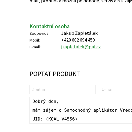
mail, prohlídka možná po dohodě, servis a ND zaji
Kontaktní osoba
Jakub Zapletálek
Zodpovídá:
+420 602 694 450
Mobil:
jzapletalek@pal.cz
E-mail:
POPTAT PRODUKT