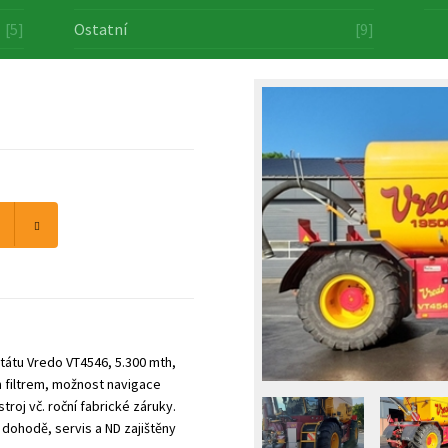
[5]
Ostatní
[9]
tátu Vredo VT4546, 5.300 mth,
 filtrem, možnost navigace
roj vč. roční fabrické záruky.
 dohodě, servis a ND zajištěny