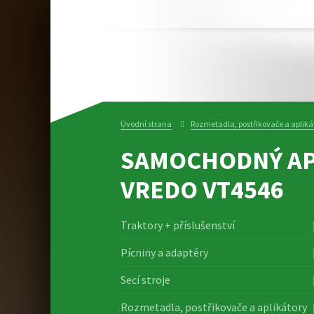
Úvodní strana
Rozmetadla, postřikovače a apliká
SAMOCHODNÝ AP
VREDO VT4546
Traktory + příslušenství
Pícniny a adaptéry
Secí stroje
Rozmetadla, postřikovače a aplikátory