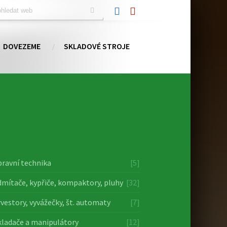
DOVEZEME
SKLADOVÉ STROJE
ravní technika
[5]
mítače, kypřiče, kompaktory, pluhy
[32]
vestory, vyvážečky, št. automaty
[7]
ladače a manipulátory
[12]