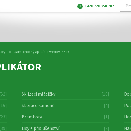
+420 720 958 782
tory
Samochodný aplikátor Vredo VT4546
LIKÁTOR
[52]
Sklízecí mlátičky
[10]
Dop
[16]
Sběrače kamenů
[4]
Pod
[23]
Brambory
[1]
Har
[39]
Lisy + příslušenství
[2]
Nak