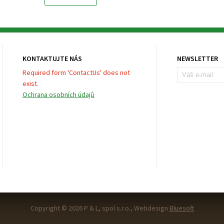
KONTAKTUJTE NÁS
NEWSLETTER
Required form 'ContactUs' does not
exist.
Ochrana osobních údajů
Copyright © 2026 P & L, spol s.r.o., Webdesign
Bluesoft