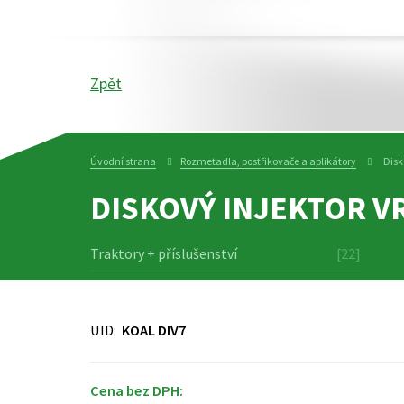
Zpět
Úvodní strana
Rozmetadla, postřikovače a aplikátory
Disk
DISKOVÝ INJEKTOR V
Traktory + příslušenství
[22]
UID:
KOAL DIV7
Cena bez DPH: