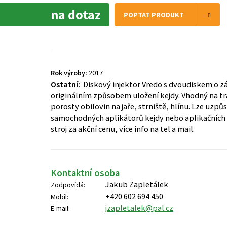
na dotaz
POPTAT PRODUKT
Rok výroby:
2017
Ostatní:
Diskový injektor Vredo s dvoudiskem o z
originálním způsobem uložení kejdy. Vhodný na tr
porosty obilovin na jaře, strniště, hlínu. Lze uzpů
samochodných aplikátorů kejdy nebo aplikačních 
stroj za akční cenu, více info na tel a mail.
Kontaktní osoba
Jakub Zapletálek
Zodpovídá:
+420 602 694 450
Mobil:
jzapletalek@pal.cz
E-mail: