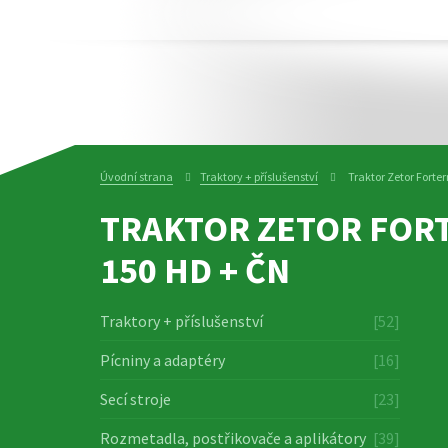
Úvodní strana
Traktory + příslušenství
Traktor Zetor Forte
TRAKTOR ZETOR FOR
150 HD + ČN
Traktory + příslušenství
[52]
Pícniny a adaptéry
[16]
Secí stroje
[23]
Rozmetadla, postřikovače a aplikátory
[39]