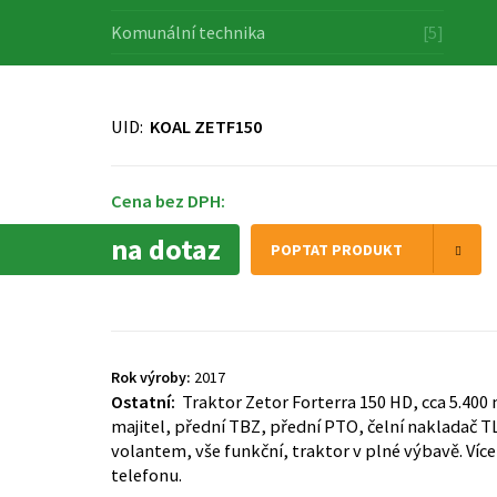
Komunální technika
[5]
UID:
KOAL ZETF150
Cena bez DPH:
na dotaz
POPTAT PRODUKT
Rok výroby:
2017
Ostatní:
Traktor Zetor Forterra 150 HD, cca 5.400
majitel, přední TBZ, přední PTO, čelní nakladač T
volantem, vše funkční, traktor v plné výbavě. Víc
telefonu.