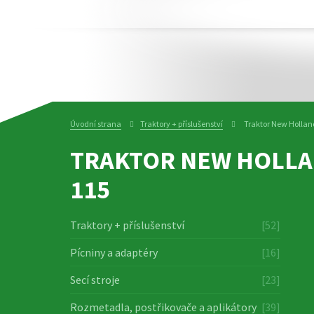
Úvodní strana
Traktory + příslušenství
Traktor New Hollan
TRAKTOR NEW HOLLA
115
Traktory + příslušenství
[52]
Pícniny a adaptéry
[16]
Secí stroje
[23]
Rozmetadla, postřikovače a aplikátory
[39]