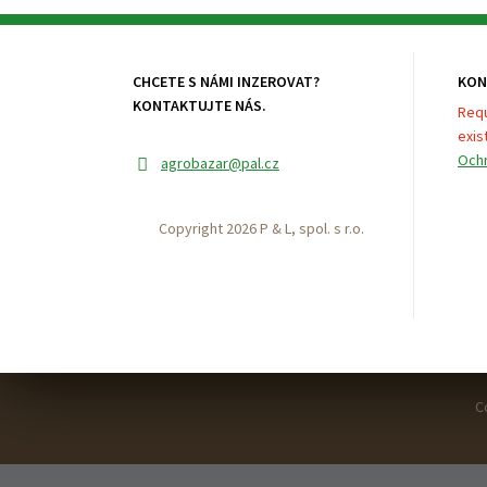
CHCETE S NÁMI INZEROVAT?
KON
KONTAKTUJTE NÁS.
Requ
exist
Ochr
agrobazar
@pal.cz
Copyright 2026 P & L, spol. s r.o.
C