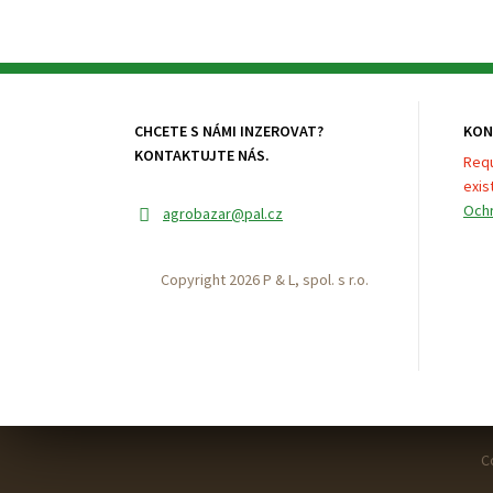
CHCETE S NÁMI INZEROVAT?
KON
KONTAKTUJTE NÁS.
Requ
exist
Ochr
agrobazar
@pal.cz
Copyright 2026 P & L, spol. s r.o.
C