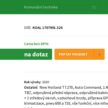
Komunální technika
[5]
UID:
KOAL 1707991.324
Cena bez DPH:
na dotaz
POPTAT PRODUKT
Rok výroby:
2020
Ostatní:
New Holland T7.270, Auto Command, 1.4
TBZ, odpružená přední náprava, odpružená kabina
+ 1 středový okruh, vzduchové brzdy, příprava G
klimatizace, pneu 600 a 710, vše funkční, více inf