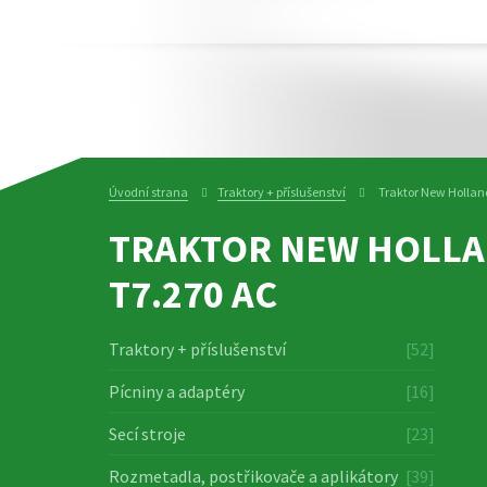
Úvodní strana
Traktory + příslušenství
Traktor New Hollan
TRAKTOR NEW HOLL
T7.270 AC
Traktory + příslušenství
[52]
Pícniny a adaptéry
[16]
Secí stroje
[23]
Rozmetadla, postřikovače a aplikátory
[39]