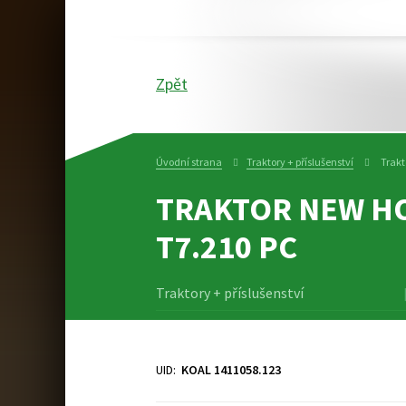
Zpět
Úvodní strana
Traktory + příslušenství
Trakt
TRAKTOR NEW H
T7.210 PC
Traktory + příslušenství
UID:
KOAL 1411058.123