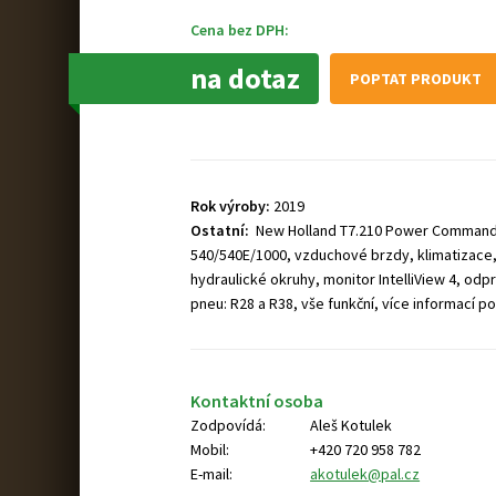
Cena bez DPH:
na dotaz
POPTAT PRODUKT
Rok výroby:
2019
Ostatní:
New Holland T7.210 Power Command 
540/540E/1000, vzduchové brzdy, klimatizace, 
hydraulické okruhy, monitor IntelliView 4, odp
pneu: R28 a R38, vše funkční, více informací po
Kontaktní osoba
Zodpovídá:
Aleš Kotulek
Mobil:
+420 720 958 782
E-mail:
akotulek@pal.cz