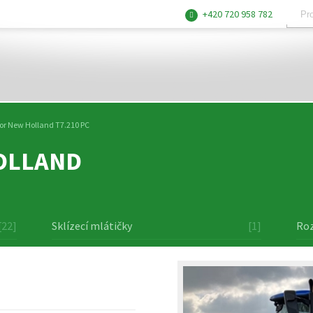
+420 720 958 782
or New Holland T7.210 PC
OLLAND
[22]
Sklízecí mlátičky
[1]
Roz