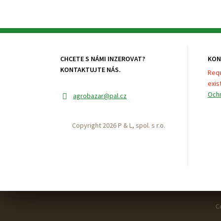
CHCETE S NÁMI INZEROVAT?
KON
KONTAKTUJTE NÁS.
Requ
exist
Ochr
agrobazar
@pal.cz
Copyright 2026 P & L, spol. s r.o.
C