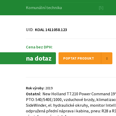
Komunální technika
[5]
UID:
KOAL 1411058.123
Cena bez DPH:
na dotaz
POPTAT PRODUKT
Rok výroby:
2019
Ostatní:
New Holland T7.210 Power Command 19*6
PTO: 540/540E/1000, vzduchové brzdy, klimatizace
SideWinder, el. hydraulické okruhy, monitor Intell
odpružená přední náprava i kabina, pneu: R28 a R3