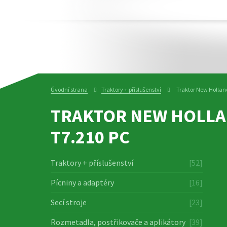
Úvodní strana
Traktory + příslušenství
Traktor New Hollan
TRAKTOR NEW HOLL
T7.210 PC
Traktory + příslušenství
[52]
Pícniny a adaptéry
[16]
Secí stroje
[23]
Rozmetadla, postřikovače a aplikátory
[39]