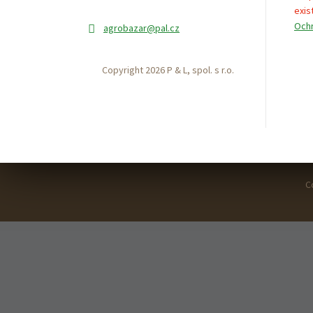
exist
Ochr
agrobazar
@pal.cz
Copyright 2026 P & L, spol. s r.o.
C