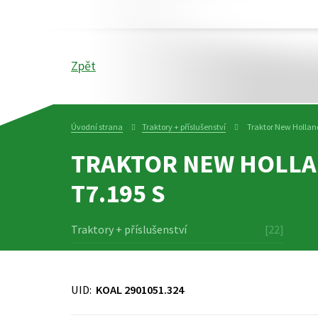
Zpět
Úvodní strana
Traktory + příslušenství
Traktor New Hollan
TRAKTOR NEW HOLL
T7.195 S
Traktory + příslušenství
[22]
UID:
KOAL 2901051.324