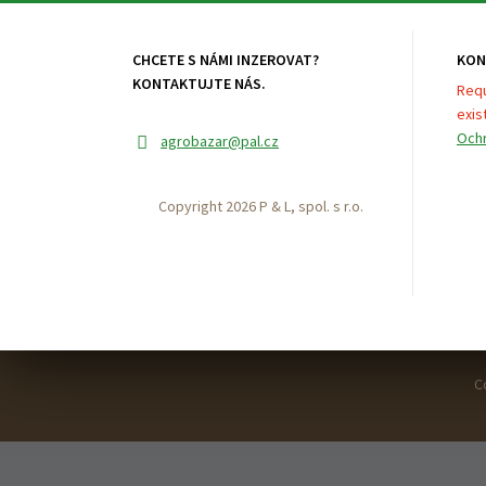
CHCETE S NÁMI INZEROVAT?
KON
KONTAKTUJTE NÁS.
Requ
exist
Ochr
agrobazar
@pal.cz
Copyright 2026 P & L, spol. s r.o.
C