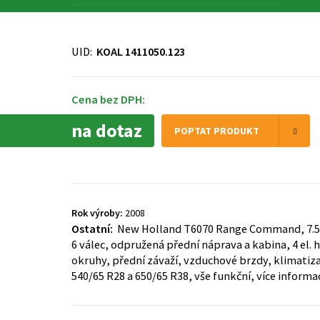
UID:
KOAL 1411050.123
Cena bez DPH:
na dotaz
POPTAT PRODUKT
Rok výroby:
2008
Ostatní:
New Holland T6070 Range Command, 7.50
6 válec, odpružená přední náprava a kabina, 4 el. 
okruhy, přední závaží, vzduchové brzdy, klimatiza
540/65 R28 a 650/65 R38, vše funkční, více informa