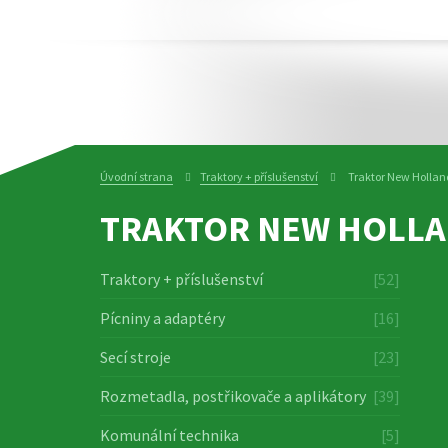
Úvodní strana
Traktory + příslušenství
Traktor New Hollan
TRAKTOR NEW HOLLA
Traktory + příslušenství
[52]
Pícniny a adaptéry
[16]
Secí stroje
[23]
Rozmetadla, postřikovače a aplikátory
[39]
Komunální technika
[5]