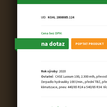
UID:
KOAL 2808085.124
Cena bez DPH:
na dotaz
POPTAT PRODUKT
Rok výroby:
2020
Ostatní:
CASE Luxxum 100, 2.300 mth, převodo
čerpadlo hydrauliky 100 l/min., přední TBZ, p
klimatizace, pneu: 440/65 R24 a 540/65 R34. Ví