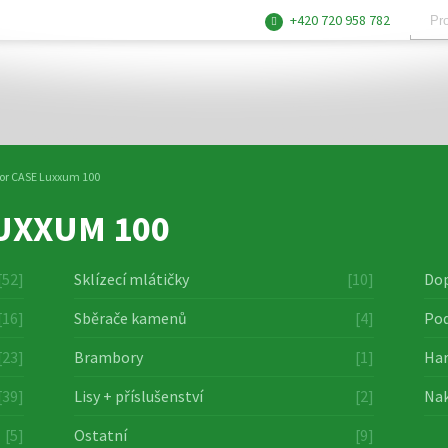
+420 720 958 782
or CASE Luxxum 100
UXXUM 100
[52]
Sklízecí mlátičky
[10]
Dop
[16]
Sběrače kamenů
[4]
Pod
[23]
Brambory
[1]
Har
[39]
Lisy + příslušenství
[2]
Nak
[5]
Ostatní
[9]