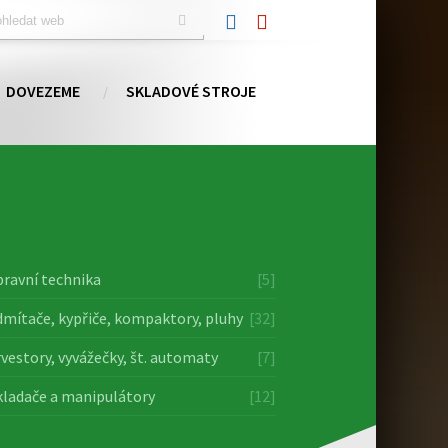
DOVEZEME
SKLADOVÉ STROJE
ravní technika
[5]
mítače, kypřiče, kompaktory, pluhy
[32]
vestory, vyvážečky, št. automaty
[7]
ladače a manipulátory
[12]