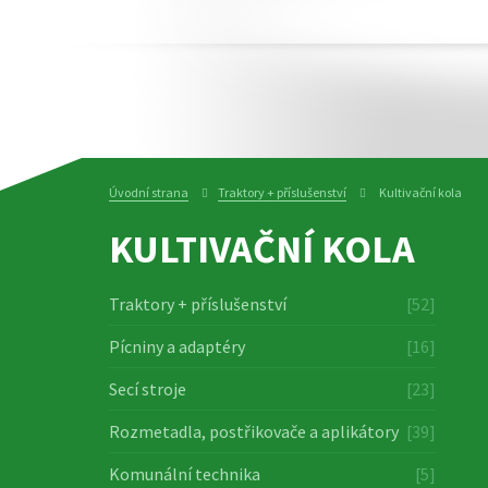
Úvodní strana
Traktory + příslušenství
Kultivační kola
KULTIVAČNÍ KOLA
Traktory + příslušenství
[52]
Pícniny a adaptéry
[16]
Secí stroje
[23]
Rozmetadla, postřikovače a aplikátory
[39]
Komunální technika
[5]