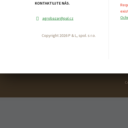
KONTAKTUJTE NÁS.
Requ
exist
Ochr
agrobazar
@pal.cz
Copyright 2026 P & L, spol. s r.o.
C