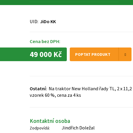
UID:
JiDo KK
Cena bez DPH:
49 000 Kč
POPTAT PRODUKT
Ostatní:
Na traktor New Holland řady TL, 2 x 11,2 R
vzorek 60 %, cena za 4 ks
Kontaktní osoba
Jindřich Doležal
Zodpovídá: