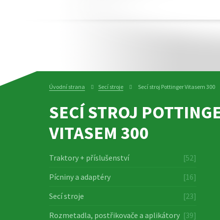
Úvodní strana
Secí stroje
Secí stroj Pottinger Vitasem 300
SECÍ STROJ POTTING
VITASEM 300
Traktory + příslušenství
[52]
Pícniny a adaptéry
[16]
Secí stroje
[23]
Rozmetadla, postřikovače a aplikátory
[39]