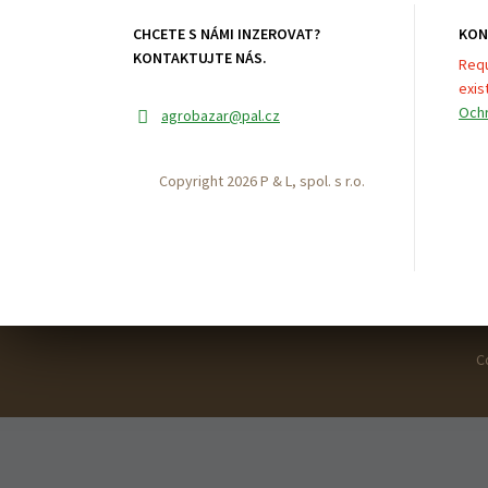
CHCETE S NÁMI INZEROVAT?
KON
KONTAKTUJTE NÁS.
Requ
exist
Ochr
agrobazar
@pal.cz
Copyright 2026 P & L, spol. s r.o.
C