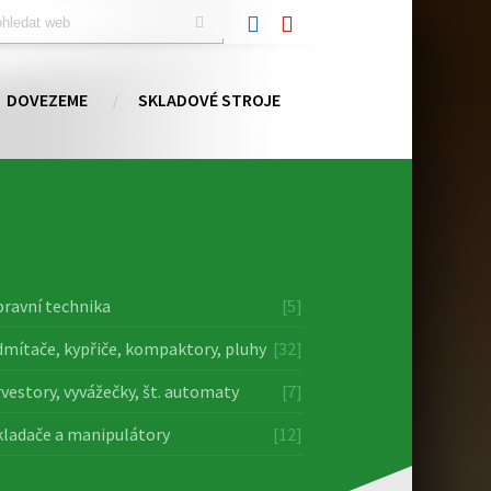
DOVEZEME
SKLADOVÉ STROJE
ravní technika
[5]
mítače, kypřiče, kompaktory, pluhy
[32]
vestory, vyvážečky, št. automaty
[7]
ladače a manipulátory
[12]