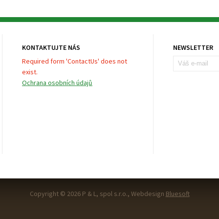
KONTAKTUJTE NÁS
NEWSLETTER
Required form 'ContactUs' does not
exist.
Ochrana osobních údajů
Copyright © 2026 P & L, spol s.r.o., Webdesign
Bluesoft