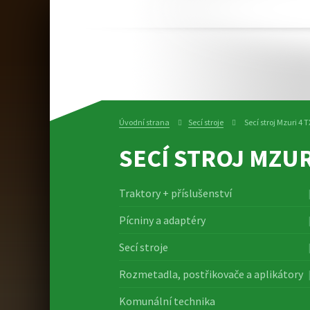
Úvodní strana
Secí stroje
Secí stroj Mzuri 4 T
SECÍ STROJ MZUR
Traktory + příslušenství
Pícniny a adaptéry
Secí stroje
Rozmetadla, postřikovače a aplikátory
Komunální technika