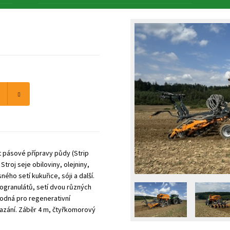
t pásové přípravy půdy (Strip
 Stroj seje obiloviny, olejniny,
ého setí kukuřice, sóji a další.
rogranulátů, setí dvou různých
hodná pro regenerativní
mazání. Záběr 4 m, čtyřkomorový