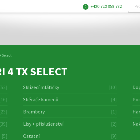
+420 720 958 782
X Select
I 4 TX SELECT
[52]
Sklízecí mlátičky
[10]
Dop
[16]
Sběrače kamenů
[4]
Pod
[23]
Brambory
[1]
Har
[39]
Lisy + příslušenství
[2]
Nak
[5]
Ostatní
[9]