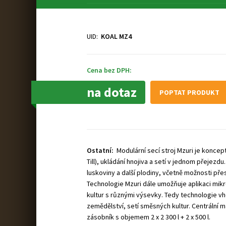
UID:
KOAL MZ4
Cena bez DPH:
na dotaz
POPTAT PRODUKT
Ostatní:
Modulární secí stroj Mzuri je koncep
Till), ukládání hnojiva a setí v jednom přejezdu.
luskoviny a další plodiny, včetně možnosti přesn
Technologie Mzuri dále umožňuje aplikaci mik
kultur s různými výsevky. Tedy technologie v
zemědělství, setí směsných kultur. Centrální 
zásobník s objemem 2 x 2 300 l + 2 x 500 l.