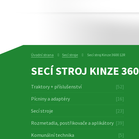
Úvodní strana
Secí stroje
Secí stroj Kinze 3600 12R
SECÍ STROJ KINZE 360
Traktory + příslušenství
[52]
Pícniny a adaptéry
[16]
Secí stroje
[23]
Rozmetadla, postřikovače a aplikátory
[39]
Komunální technika
[5]