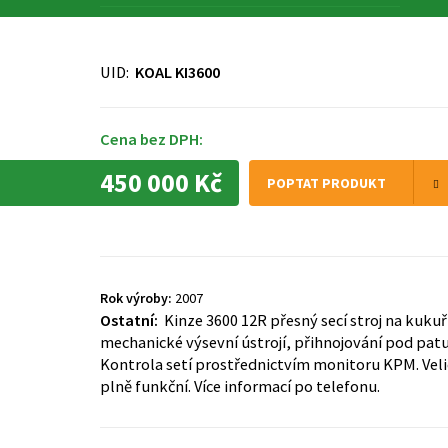
UID:
KOAL KI3600
Cena bez DPH:
450 000 Kč
POPTAT PRODUKT
Rok výroby:
2007
Ostatní:
Kinze 3600 12R přesný secí stroj na kukuři
mechanické výsevní ústrojí, přihnojování pod patu
Kontrola setí prostřednictvím monitoru KPM. Veli
plně funkční. Více informací po telefonu.