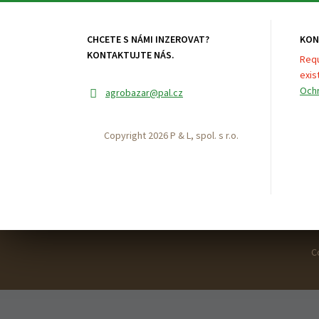
CHCETE S NÁMI INZEROVAT?
KON
KONTAKTUJTE NÁS.
Requ
exist
Ochr
agrobazar
@pal.cz
Copyright 2026 P & L, spol. s r.o.
C