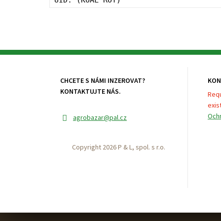
CHCETE S NÁMI INZEROVAT?
KON
KONTAKTUJTE NÁS.
Requ
exist
Ochr
agrobazar
@pal.cz
Copyright 2026 P & L, spol. s r.o.