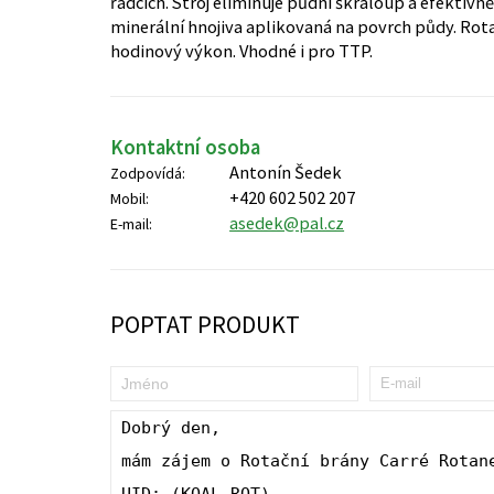
řádcích. Stroj eliminuje půdní škraloup a efektivn
minerální hnojiva aplikovaná na povrch půdy. Ro
hodinový výkon. Vhodné i pro TTP.
Kontaktní osoba
Antonín Šedek
Zodpovídá:
+420 602 502 207
Mobil:
asedek@pal.cz
E-mail:
POPTAT PRODUKT