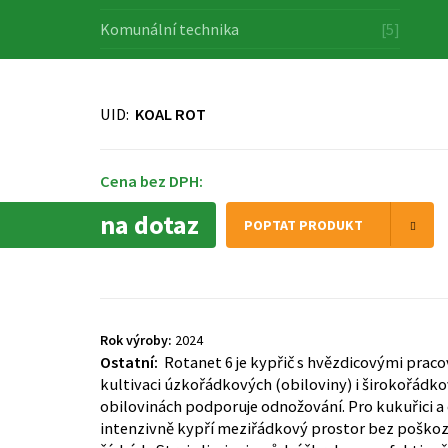
Komunální technika
[5]
UID:
KOAL ROT
Cena bez DPH:
na dotaz
POPTAT PRODUKT
Rok výroby:
2024
Ostatní:
Rotanet 6 je kypřič s hvězdicovými praco
kultivaci úzkořádkových (obiloviny) i širokořádko
obilovinách podporuje odnožování. Pro kukuřici a
intenzivně kypří meziřádkový prostor bez poškoze