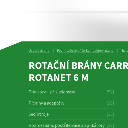
Úvodní strana
Podmítače, kypřiče, kompaktory, pluhy
Rot
ROTAČNÍ BRÁNY CAR
ROTANET 6 M
Traktory + příslušenství
[52]
Pícniny a adaptéry
[16]
Secí stroje
[23]
Rozmetadla, postřikovače a aplikátory
[39]