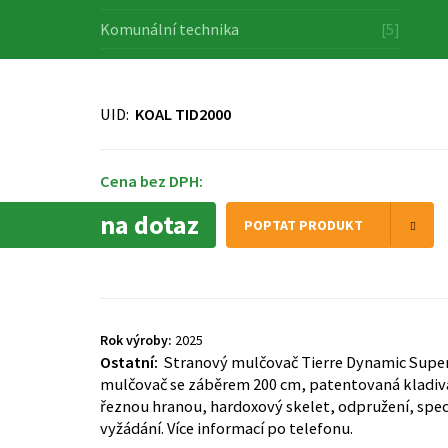
Komunální technika
[5]
UID:
KOAL TID2000
Cena bez DPH:
na dotaz
POPTAT PRODUKT
Rok výroby:
2025
Ostatní:
Stranový mulčovač Tierre Dynamic Super
mulčovač se záběrem 200 cm, patentovaná kladiva
řeznou hranou, hardoxový skelet, odpružení, spec
vyžádání. Více informací po telefonu.