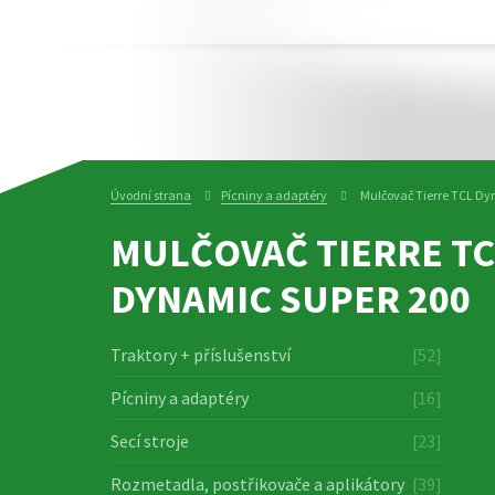
Úvodní strana
Pícniny a adaptéry
Mulčovač Tierre TCL Dy
MULČOVAČ TIERRE TC
DYNAMIC SUPER 200
Traktory + příslušenství
[52]
Pícniny a adaptéry
[16]
Secí stroje
[23]
Rozmetadla, postřikovače a aplikátory
[39]