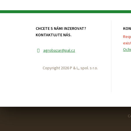
CHCETE S NÁMI INZEROVAT?
KON
KONTAKTUJTE NÁS.
Requ
exist
Ochr
agrobazar
@pal.cz
Copyright 2026 P & L, spol. s r.o.
C