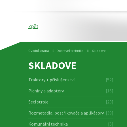
Zpět
Úvodní strana
Dopravní technika
Skladove
SKLADOVE
Traktory + příslušenství
[52]
Pícniny a adaptéry
[16]
Secí stroje
[23]
Rozmetadla, postřikovače a aplikátory
[39]
Komunální technika
[5]