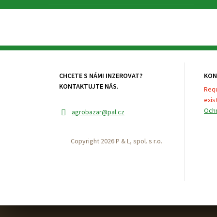
CHCETE S NÁMI INZEROVAT?
KON
KONTAKTUJTE NÁS.
Requ
exist
Ochr
agrobazar
@pal.cz
Copyright 2026 P & L, spol. s r.o.